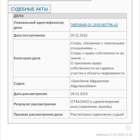
СУДЕБНЫЕ АКТЫ
ДЕЛО
Уникальный идентификатор
50RS0049-01-2018-005796-42
дела
Дата поступления
20.11.2018
Споры, связанные с земельными
отношениями →
Споры о праве собственности на
Категория дела
землю →
О признании права
собственности на садовые
участки и объекты недвижимости
+Шахбанов Абдурахман
Судья
Абдулвагабович
Дата рассмотрения
28.01.2019
ОТКАЗАНО в удовлетворении
Результат рассмотрения
иска (заявлении, жалобы)
Признак рассмотрения дела
Рассмотрено единолично судьей
изменено 17.01.2026 21:23