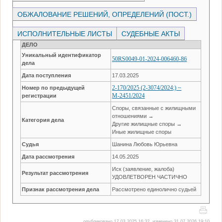
ОБЖАЛОВАНИЕ РЕШЕНИЙ, ОПРЕДЕЛЕНИЙ (ПОСТ.)
ИСПОЛНИТЕЛЬНЫЕ ЛИСТЫ
СУДЕБНЫЕ АКТЫ
ДЕЛО
Уникальный идентификатор
50RS0049-01-2024-006460-86
дела
Дата поступления
17.03.2025
2-170/2025 (2-3074/2024;) ~
Номер по предыдущей
М-2451/2024
регистрации
Споры, связанные с жилищными
отношениями →
Категория дела
Другие жилищные споры →
Иные жилищные споры
Судья
Шанина Любовь Юрьевна
Дата рассмотрения
14.05.2025
Иск (заявление, жалоба)
Результат рассмотрения
УДОВЛЕТВОРЕН ЧАСТИЧНО
Признак рассмотрения дела
Рассмотрено единолично судьей
опубликовано 17.03.2025 16:32, изменено 31.07.2026 19:10